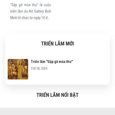
“Gặp gỡ mùa thu” là cuộc
triển lãm do Art Gallery Bình
Minh tổ chức từ ngày 10 đến
ngày 19/9/2018 tại Bảo tàng
Thành phố (Nhà trưng bày
triển lãm Thành phố - số 92
TRIỂN LÃM MỚI
Lê Thánh Tôn, phường Bến
Nghé, Quận 1, TP. Hồ Chí
Minh) nhằm giới thiệu với
Triển lãm "Gặp gỡ mùa thu"
công chúng một số tác
TUE 05, 2024
phẩm của 4 gương mặt tiêu
biểu trong rất nhiều họa sĩ,
nhà điêu khắc mà Art
Gallery Bình Minh sở hữu
TRIỂN LÃM NỔI BẬT
các tác phẩm hội họa và
điêu khắc. Xuất phát điểm
khác nhau, nhưng họ đều có
một điểm chung đó là sự