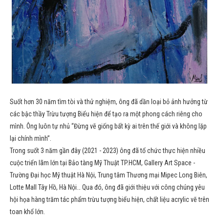
Suốt hơn 30 năm tìm tòi và thử nghiệm, ông đã dần loại bỏ ảnh hưởng từ
các bậc thầy Trừu tượng Biểu hiện để tạo ra một phong cách riêng cho
mình. Ông luôn tự nhủ “Đừng vẽ giống bất kỳ ai trên thế giới và không lặp
lại chính mình”.
Trong suốt 3 năm gần đây (2021 - 2023) ông đã tổ chức thực hiện nhiều
cuộc triển lãm lớn tại Bảo tàng Mỹ Thuật TP.HCM, Gallery Art Space -
Trường Đại học Mỹ thuật Hà Nội, Trung tâm Thương mại Mipec Long Biên,
Lotte Mall Tây Hồ, Hà Nội… Qua đó, ông đã giới thiệu với công chúng yêu
hội họa hàng trăm tác phẩm trừu tượng biểu hiện, chất liệu acrylic vẽ trên
toan khổ lớn.