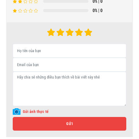
0%
| 0
0%
| 0
Gửi ảnh thực tế
GỬI