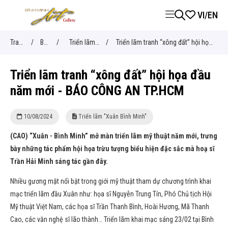
VI
/
EN
Trang
/
BÀI
/
Triển lãm
/
Triển lãm tranh “xông đất” hội họa
chủ
VIẾT
"Xuân Bình
đầu năm mới - BÁO CÔNG AN
Triển lãm tranh “xông đất” hội họa đầu
Minh"
TP.HCM
năm mới - BÁO CÔNG AN TP.HCM
10/08/2024
Triển lãm "Xuân Bình Minh"
(CAO) “Xuân - Bình Minh” mở màn triển lãm mỹ thuật năm mới, trưng
bày những tác phẩm hội họa trừu tượng biểu hiện đặc sắc mà hoạ sĩ
Trần Hải Minh sáng tác gần đây.
Nhiều gương mặt nổi bật trong giới mỹ thuật tham dự chương trình khai
mạc triển lãm đầu Xuân như: họa sĩ Nguyễn Trung Tín, Phó Chủ tịch Hội
Mỹ thuật Việt Nam, các họa sĩ Trần Thanh Bình, Hoài Hương, Mã Thanh
Cao, các văn nghệ sĩ lão thành… Triển lãm khai mạc sáng 23/02 tại Bình