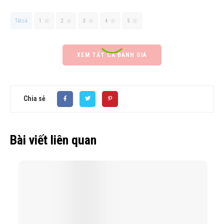
Tất cả
1
2
3
4
5
XEM TẤT CẢ ĐÁNH GIÁ
Chia sẻ
Bài viết liên quan