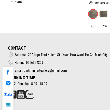
Human
Lượt xem: 33
Prev
CONTACT
Address: 29A Ngo Thoi Nhiem St., Xuan Hoa Ward, Ho Chi Minh City:
Hotline: 0916554329
Email: binhminhartgallery@gmail.com
WORKING TIME
Thứ 2- Chủ nhật: 8:00 - 18:00