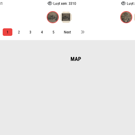
11
Lượt xem: 3310
Lượt 
1
2
3
4
5
Next
MAP