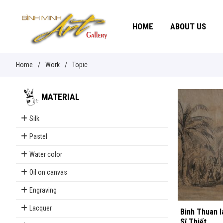
HOME
ABOUT US
Home
/
Work
/
Topic
MATERIAL
Silk
Pastel
Water color
Oil on canvas
Engraving
Lacquer
Binh Thuan 
Sĩ Thiết