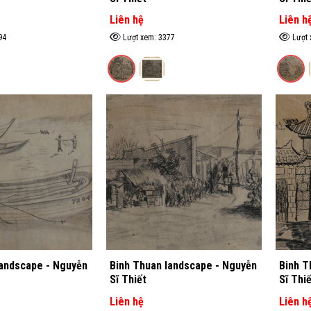
Liên hệ
Liên h
94
Lượt xem: 3377
Lượt 
landscape - Nguyễn
Binh Thuan landscape - Nguyễn
Binh T
Sĩ Thiết
Sĩ Thiế
Liên hệ
Liên h