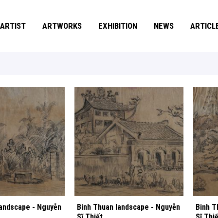
ARTIST
ARTWORKS
EXHIBITION
NEWS
ARTICL
landscape - Nguyễn
Binh Thuan landscape - Nguyễn
Binh T
Sĩ Thiết
Sĩ Thiế