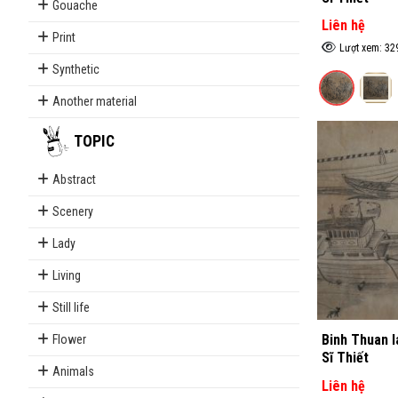
Gouache
Liên hệ
Print
Lượt xem: 32
Synthetic
Another material
TOPIC
Abstract
Scenery
Lady
Living
Still life
Binh Thuan 
Flower
Sĩ Thiết
Animals
Liên hệ