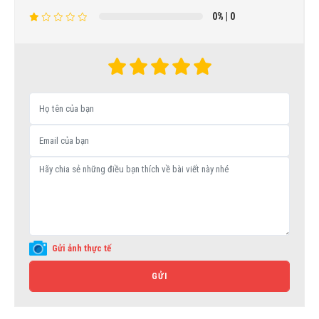
0%
| 0
Gửi ảnh thực tế
GỬI