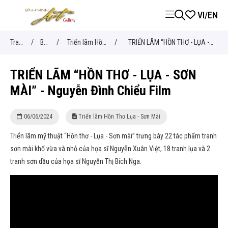
VI
/
EN
Trang
/
BÀI
/
Triển lãm Hồn
/
TRIỂN LÃM “HỒN THƠ - LỤA -
chủ
VIẾT
Thơ Lụa - Sơn
SƠN MÀI” - Nguyễn Đình Chiểu
TRIỂN LÃM “HỒN THƠ - LỤA - SƠN
Mài
Film
MÀI” - Nguyễn Đình Chiểu Film
06/06/2024
Triển lãm Hồn Thơ Lụa - Sơn Mài
Triển lãm mỹ thuật “Hồn thơ - Lụa - Sơn mài” trưng bày 22 tác phẩm tranh
sơn mài khổ vừa và nhỏ của họa sĩ Nguyễn Xuân Việt, 18 tranh lụa và 2
tranh sơn dầu của họa sĩ Nguyễn Thị Bích Nga.