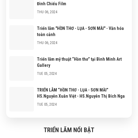
Đình Chiểu Film
THU 06, 2024
Triển lãm "HỒN THƠ - LỤA - SƠN MÀI" - Văn hóa
toàn cảnh
THU 06, 2024
Triển lãm mỹ thuật “Hồn thơ” tại Bình Minh Art
Gallery
TUE 05, 2024
TRIỂN LÃM “HỒN THƠ - LỤA - SƠN MÀI”
HS.Nguyễn Xuân Việt - HS.Nguyễn Thị Bích Nga
TUE 05, 2024
Họa sĩ Nguyễn Xuân Việt và cuộc giao duyên
nghệ thuật Việt Nam - Thái Lan
TRIỂN LÃM NỔI BẬT
TUE 05, 2024