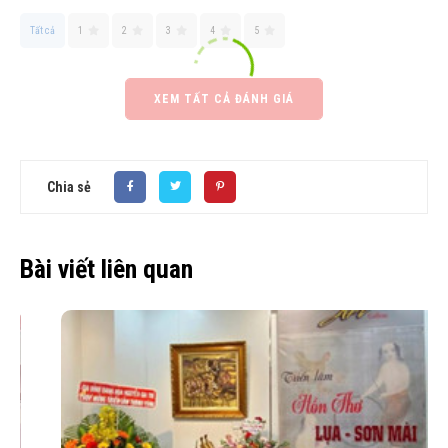
Tất cả
1
2
3
4
5
XEM TẤT CẢ ĐÁNH GIÁ
Chia sẻ
Bài viết liên quan