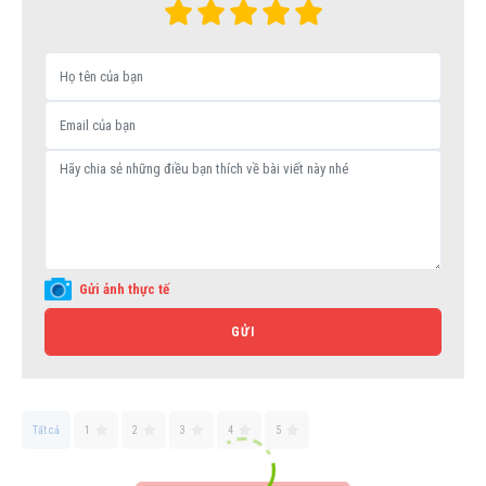
Gửi ảnh thực tế
GỬI
Tất cả
1
2
3
4
5