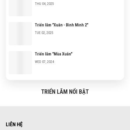
THU 04, 2025
Triển lãm "Xuân - Bình Minh 2"
TUE 02, 2025
Triển lãm "Mùa Xuân"
WED 07, 2024
Triển lãm "100 năm sân khấu Cải Lương"
TRIỂN LÃM NỔI BẬT
WED 07, 2024
LIÊN HỆ