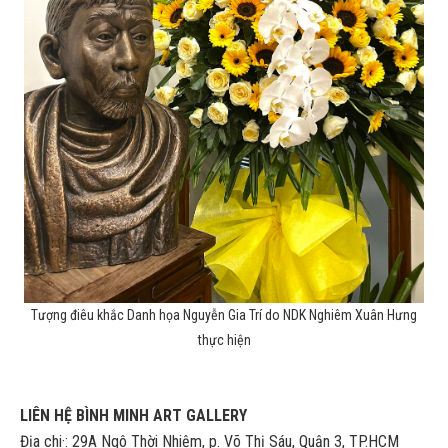
Tượng điêu khắc Danh họa Nguyễn Gia Trí do NDK Nghiêm Xuân Hưng
thực hiện
LIÊN HỆ BÌNH MINH ART GALLERY
Địa chi·: 29A Ngô Thời Nhiệm, p. Võ Thị Sáu, Quận 3, TP.HCM