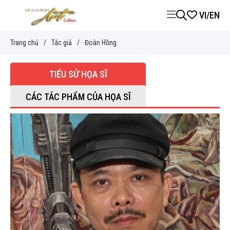
VI
/
EN
Trang chủ
/
Tác giả
/
Đoàn Hồng
TIỂU SỬ HỌA SĨ
CÁC TÁC PHẨM CỦA HỌA SĨ