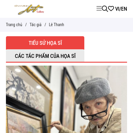
VI
/
EN
Trang chủ
/
Tác giả
/
Lê Thanh
TIỂU SỬ HỌA SĨ
CÁC TÁC PHẨM CỦA HỌA SĨ