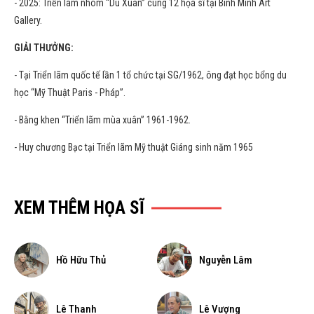
- 2025: Triển lãm nhóm “Du Xuân” cùng 12 họa sĩ tại Bình Minh Art
Gallery.
GIẢI THƯỞNG:
- Tại Triển lãm quốc tế lần 1 tổ chức tại SG/1962, ông đạt học bổng du
học “Mỹ Thuật Paris - Pháp”.
- Bằng khen “Triển lãm mùa xuân” 1961-1962.
- Huy chương Bạc tại Triển lãm Mỹ thuật Giáng sinh năm 1965
XEM THÊM HỌA SĨ
Hồ Hữu Thủ
Nguyễn Lâm
Lê Thanh
Lê Vượng