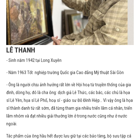
LÊ THANH
- Sinh năm 1942 tại Long Xuyên
- Năm 1963 Tốt nghiệp trường Quốc gia Cao đẳng Mỹ thuật Sài Gòn
- Ông là người chịu ảnh hưởng rất lớn về Hội hoạ từ truyền thống của gia
đình, dòng họ; đó là cha ông: dịch giả Lê Thức, các bác, các chú là họa
sĩ Lê Yên, họa sĩ Lê Phổ, hoạ sĩ - giáo sư Đỗ Đình Hiệp… Vì vậy ông là họa
sĩ thành danh từ rất sớm, đã từng tham gia nhiều triển lãm cá nhân, triển
lãm nhóm và đạt nhiều giải thưởng lớn ở trong nước cũng như ở nước
ngoài.
Tác phẩm của ông hầu hết được lưu giữ tại các bảo tàng, bộ sưu tập cá