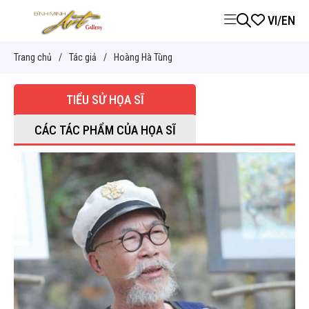
VI
/
EN
Trang chủ
/
Tác giả
/
Hoàng Hà Tùng
TIỂU SỬ HỌA SĨ
CÁC TÁC PHẨM CỦA HỌA SĨ