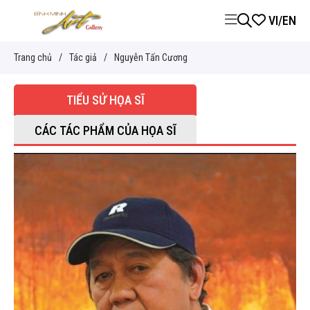
VI
/
EN
Trang chủ
/
Tác giả
/
Nguyễn Tấn Cương
TIỂU SỬ HỌA SĨ
CÁC TÁC PHẨM CỦA HỌA SĨ