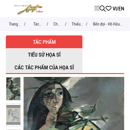
VI
/
EN
Trang
/
Tác
/
Chủ
/
Thiếu
/
Bến đợi - Hồ Hữu
chủ
phẩm
đề
nữ
Thủ
TÁC PHẨM
TIỂU SỬ HỌA SĨ
CÁC TÁC PHẨM CỦA HỌA SĨ