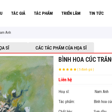
ỆU
TÁC GIẢ
TÁC PHẨM
TRIỂN LÃM
TIN TỨC
 Nam Anh
ỌA SĨ
CÁC TÁC PHẨM CỦA HỌA SĨ
BÌNH HOA CÚC TRẮN
( 5 đánh giá )
Liên hệ
Hoạ sĩ: Nam Anh
Tác phẩm: Bình hoa cúc 
Chất liệu: Sơn dầu