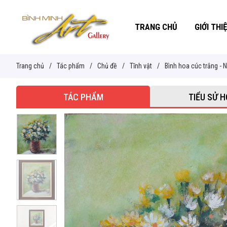
TRANG CHỦ
GIỚI THI
Trang chủ
/
Tác phẩm
/
Chủ đề
/
Tĩnh vật
/
Bình hoa cúc trắng -
TÁC PHẨM
TIỂU SỬ H