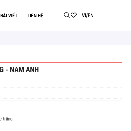
VI
/
EN
BÀI VIẾT
LIÊN HỆ
G - NAM ANH
trắng