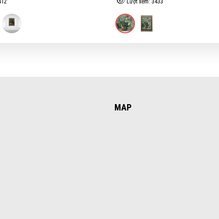
433
Lượt xem: 4324
MAP