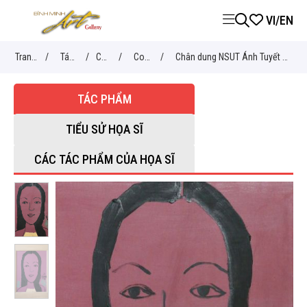
VI
/
EN
Trang
/
Tác
/
Chủ
/
Con
/
Chân dung NSUT Ánh Tuyết -
chủ
phẩm
đề
người
Hoàng Hồng Cẩm
TÁC PHẨM
TIỂU SỬ HỌA SĨ
CÁC TÁC PHẨM CỦA HỌA SĨ