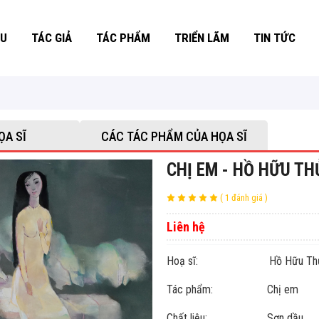
ỆU
TÁC GIẢ
TÁC PHẨM
TRIỂN LÃM
TIN TỨC
ỌA SĨ
CÁC TÁC PHẨM CỦA HỌA SĨ
CHỊ EM - HỒ HỮU TH
( 1 đánh giá )
Liên hệ
Hoạ sĩ: Hồ Hữu Th
Tác phẩm: Chị em
Chất liệu: Sơn dầu