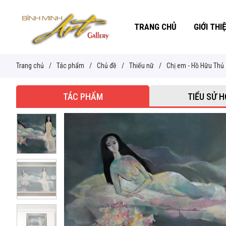
TRANG CHỦ
GIỚI THI
Trang chủ
/
Tác phẩm
/
Chủ đề
/
Thiếu nữ
/
Chị em - Hồ Hữu Thủ
TÁC PHẨM
TIỂU SỬ H