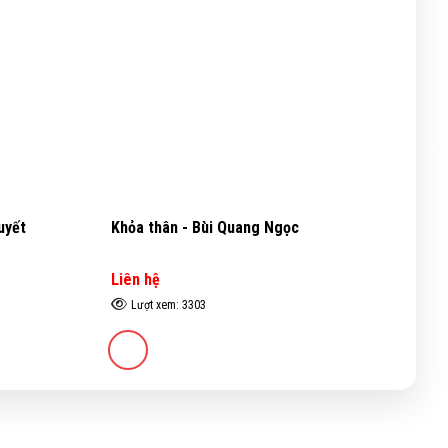
uyết
Khỏa thân - Bùi Quang Ngọc
Tr
Liên hệ
Li
Lượt xem: 3303