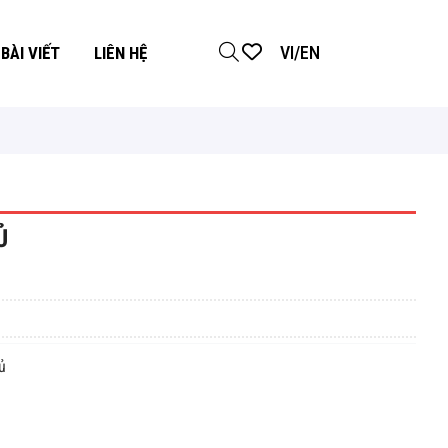
VI
/
EN
BÀI VIẾT
LIÊN HỆ
Ủ
ủ