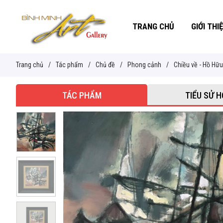
TRANG CHỦ
GIỚI THI
Trang chủ
/
Tác phẩm
/
Chủ đề
/
Phong cảnh
/
Chiều về - Hồ Hữ
TÁC PHẨM
TIỂU SỬ H