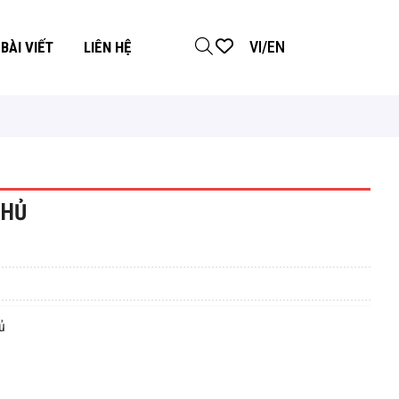
VI
/
EN
BÀI VIẾT
LIÊN HỆ
THỦ
ủ