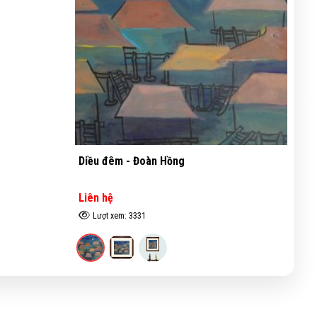
Diều đêm - Đoàn Hồng
Ph
Th
Liên hệ
Li
Lượt xem: 3331