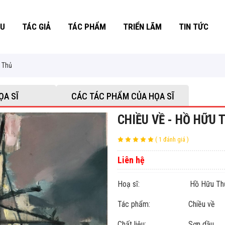
ỆU
TÁC GIẢ
TÁC PHẨM
TRIỂN LÃM
TIN TỨC
u Thủ
ỌA SĨ
CÁC TÁC PHẨM CỦA HỌA SĨ
CHIỀU VỀ - HỒ HỮU 
( 1 đánh giá )
Liên hệ
Hoạ sĩ: Hồ Hữu Th
Tác phẩm: Chiều về
Chất liệu: Sơn dầu