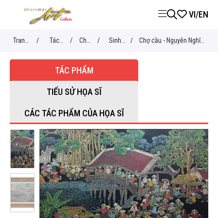
VI
/
EN
Trang
/
Tác
/
Chủ
/
Sinh
/
Chợ cầu - Nguyễn Nghĩa
chủ
phẩm
đề
hoạt
Duyện
TÁC PHẨM
TIỂU SỬ HỌA SĨ
CÁC TÁC PHẨM CỦA HỌA SĨ