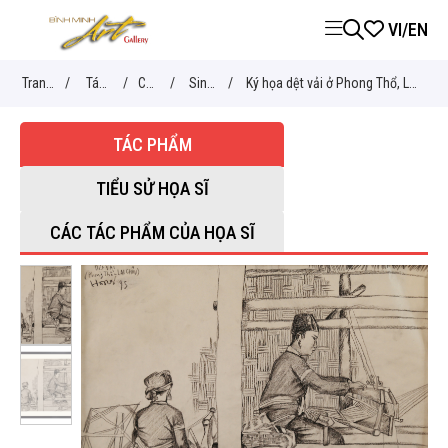
VI
/
EN
Trang
/
Tác
/
Chủ
/
Sinh
/
Ký họa dệt vải ở Phong Thổ, Lai
chủ
phẩm
đề
hoạt
Châu - Đoàn Hồng
TÁC PHẨM
TIỂU SỬ HỌA SĨ
CÁC TÁC PHẨM CỦA HỌA SĨ