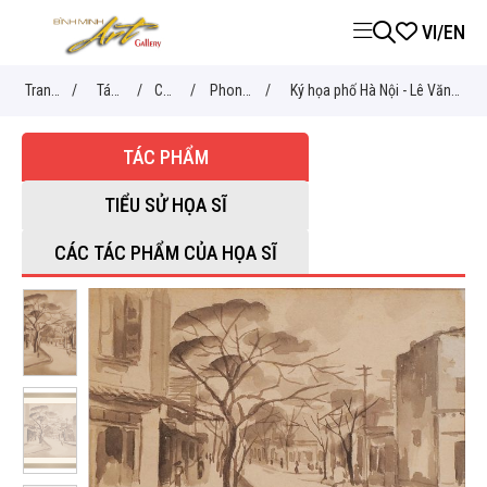
VI
/
EN
Trang
/
Tác
/
Chủ
/
Phong
/
Ký họa phố Hà Nội - Lê Văn
chủ
phẩm
đề
cảnh
Xương (ĐÃ BÁN)
TÁC PHẨM
TIỂU SỬ HỌA SĨ
CÁC TÁC PHẨM CỦA HỌA SĨ