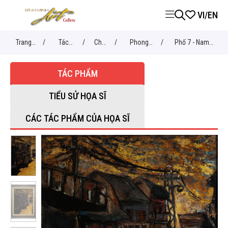
VI
/
EN
Trang
/
Tác
/
Chủ
/
Phong
/
Phố 7 - Nam
chủ
phẩm
đề
cảnh
Anh
TÁC PHẨM
TIỂU SỬ HỌA SĨ
CÁC TÁC PHẨM CỦA HỌA SĨ