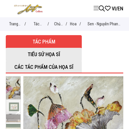
VI
/
EN
Trang
/
Tác
/
Chủ
/
Hoa
/
Sen - Nguyễn Phan
chủ
phẩm
đề
Hòa
TÁC PHẨM
TIỂU SỬ HỌA SĨ
CÁC TÁC PHẨM CỦA HỌA SĨ