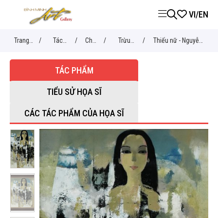
VI
/
EN
Trang
/
Tác
/
Chủ
/
Trừu
/
Thiếu nữ - Nguyễn
chủ
phẩm
đề
tượng
Lâm
TÁC PHẨM
TIỂU SỬ HỌA SĨ
CÁC TÁC PHẨM CỦA HỌA SĨ