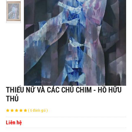
THIẾU NỮ VÀ CÁC CHÚ CHIM - HỒ HỮU
THỦ
( 6 đánh giá )
Liên hệ