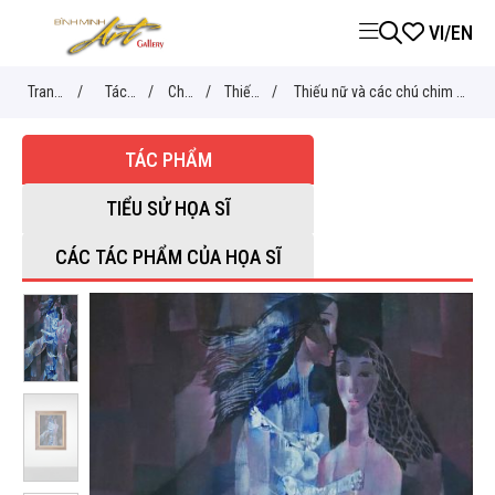
VI
/
EN
Trang
/
Tác
/
Chủ
/
Thiếu
/
Thiếu nữ và các chú chim -
chủ
phẩm
đề
nữ
Hồ Hữu Thủ
TÁC PHẨM
TIỂU SỬ HỌA SĨ
CÁC TÁC PHẨM CỦA HỌA SĨ