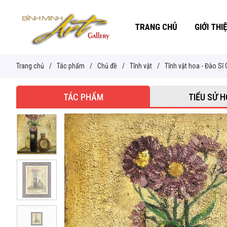
TRANG CHỦ
GIỚI THI
Trang chủ
/
Tác phẩm
/
Chủ đề
/
Tĩnh vật
/
Tĩnh vật hoa - Đào Sĩ
TÁC PHẨM
TIỂU SỬ H