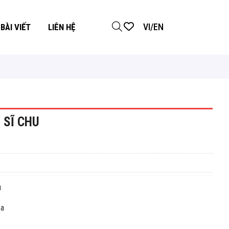
VI
/
EN
BÀI VIẾT
LIÊN HỆ
 SĨ CHU
u
a