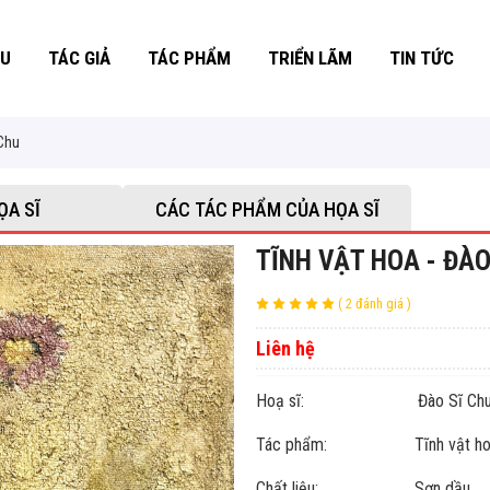
ỆU
TÁC GIẢ
TÁC PHẨM
TRIỂN LÃM
TIN TỨC
 Chu
ỌA SĨ
CÁC TÁC PHẨM CỦA HỌA SĨ
TĨNH VẬT HOA - ĐÀO
( 2 đánh giá )
Liên hệ
Hoạ sĩ: Đào Sĩ Ch
Tác phẩm: Tĩnh vật ho
Chất liệu: Sơn dầu