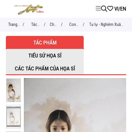
VI
/
EN
Trang
/
Tác
/
Chủ
/
Con
/
Tư lự - Nghiêm Xuân
chủ
phẩm
đề
người
Hưng
TÁC PHẨM
TIỂU SỬ HỌA SĨ
CÁC TÁC PHẨM CỦA HỌA SĨ