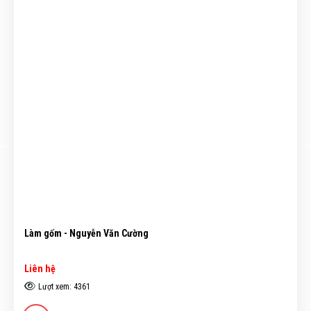
ờng
Đội gạo lên chùa - Bùi Minh Dũng
Liên hệ
Lượt xem: 4378