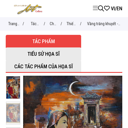
VI
/
EN
Trang
/
Tác
/
Chủ
/
Thiếu
/
Vầng trăng khuyết -
chủ
phẩm
đề
nữ
Văn Y
TÁC PHẨM
TIỂU SỬ HỌA SĨ
CÁC TÁC PHẨM CỦA HỌA SĨ