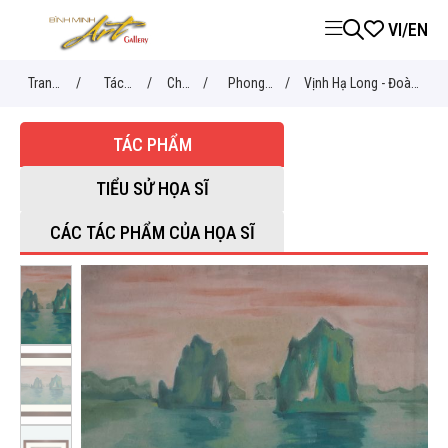
VI
/
EN
Trang
/
Tác
/
Chủ
/
Phong
/
Vịnh Hạ Long - Đoàn
chủ
phẩm
đề
cảnh
Hồng
TÁC PHẨM
TIỂU SỬ HỌA SĨ
CÁC TÁC PHẨM CỦA HỌA SĨ