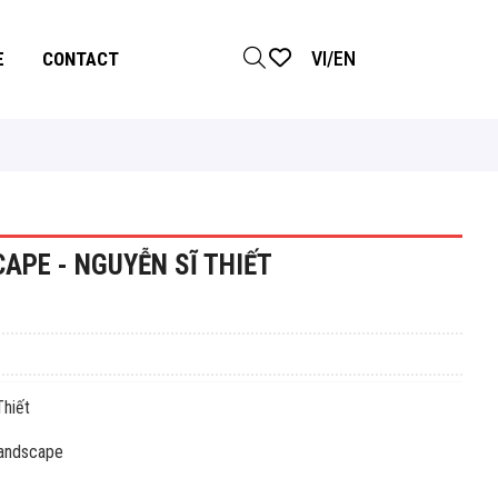
VI
/
EN
E
CONTACT
APE - NGUYỄN SĨ THIẾT
iết
ndscape