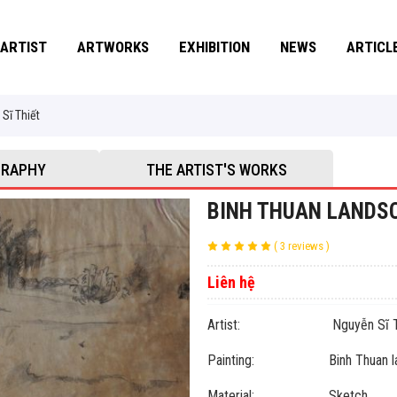
ARTIST
ARTWORKS
EXHIBITION
NEWS
ARTICL
Sĩ Thiết
GRAPHY
THE ARTIST'S WORKS
BINH THUAN LANDSC
( 3 reviews )
Liên hệ
Artist: Nguyễn Sĩ Th
Painting: Binh Thuan la
Material: Sketch