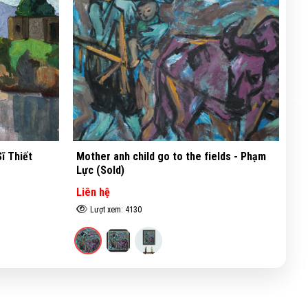
ields - Phạm
Landscape of Vu Lang Pagoda - Bac Son -
L
Nguyễn Sĩ Thiết
Liên hệ
L
Lượt xem: 3083