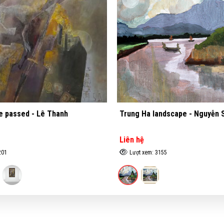
andscape - Nguyễn Sĩ Thiết
Mother anh child go to the f
Lực (Sold)
Liên hệ
 3155
Lượt xem: 4130