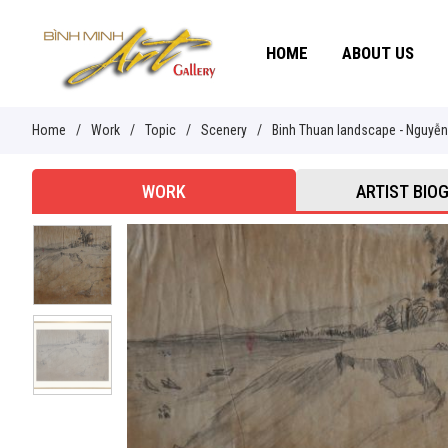
HOME
ABOUT US
Home
/
Work
/
Topic
/
Scenery
/
Binh Thuan landscape - Nguyễn 
WORK
ARTIST BIO