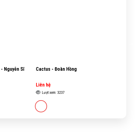
 Nguyễn Sĩ
Cactus - Đoàn Hồng
Pi
Liên hệ
Li
Lượt xem: 3237