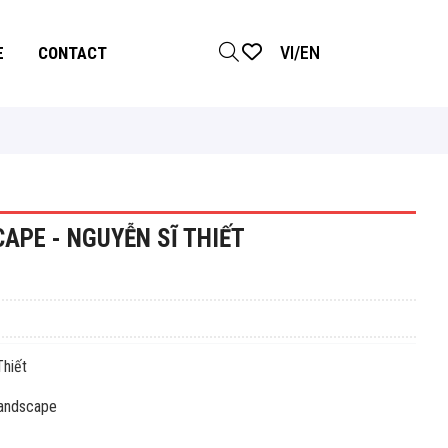
VI
/
EN
E
CONTACT
APE - NGUYỄN SĨ THIẾT
iết
ndscape