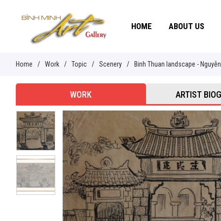
HOME
ABOUT US
Home
/
Work
/
Topic
/
Scenery
/
Binh Thuan landscape - Nguyễn 
WORK
ARTIST BIO