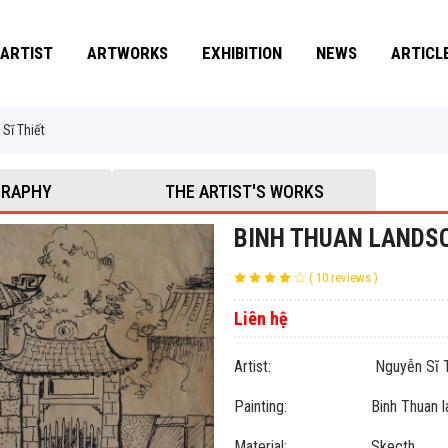
ARTIST
ARTWORKS
EXHIBITION
NEWS
ARTICL
Sĩ Thiết
GRAPHY
THE ARTIST'S WORKS
BINH THUAN LANDSC
( 10 reviews )
Liên hệ
Artist: Nguyễn Sĩ Th
Painting: Binh Thuan la
Material: Skecth