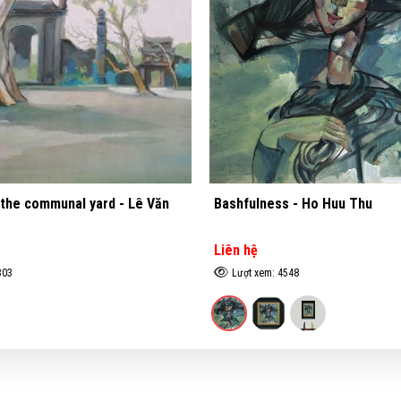
s - Ho Huu Thu
Old town - (Abstract) - Bùi Mi
Liên hệ
548
Lượt xem: 4335