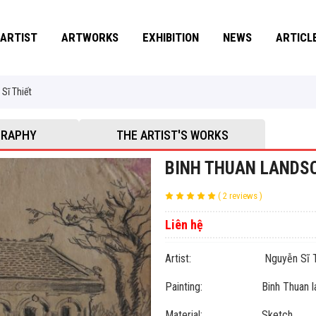
ARTIST
ARTWORKS
EXHIBITION
NEWS
ARTICL
Sĩ Thiết
GRAPHY
THE ARTIST'S WORKS
BINH THUAN LANDSC
( 2 reviews )
Liên hệ
Artist: Nguyễn Sĩ Th
Painting: Binh Thuan la
Material: Sketch