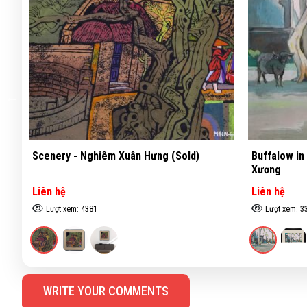
Buffalow in the communal yard - Lê Văn
Bashfulnes
Xương
Liên hệ
Liên hệ
Lượt xem: 3303
Lượt xem: 4
WRITE YOUR COMMENTS