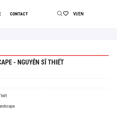
VI
/
EN
E
CONTACT
APE - NGUYỄN SĨ THIẾT
iết
ndscape