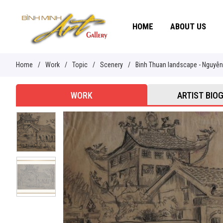
HOME
ABOUT US
Home
/
Work
/
Topic
/
Scenery
/
Binh Thuan landscape - Nguyễn 
WORK
ARTIST BIO