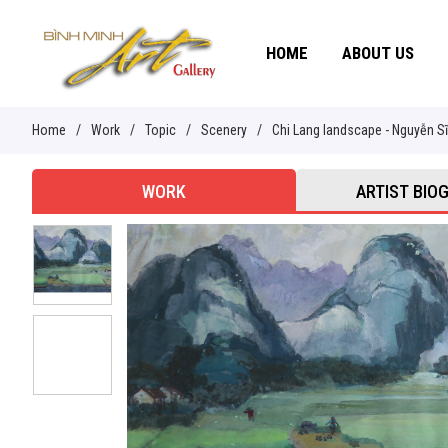
HOME
ABOUT US
Home
/
Work
/
Topic
/
Scenery
/
Chi Lang landscape - Nguyễn Sĩ
WORK
ARTIST BIO