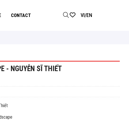
VI
/
EN
E
CONTACT
E - NGUYỄN SĨ THIẾT
iết
scape