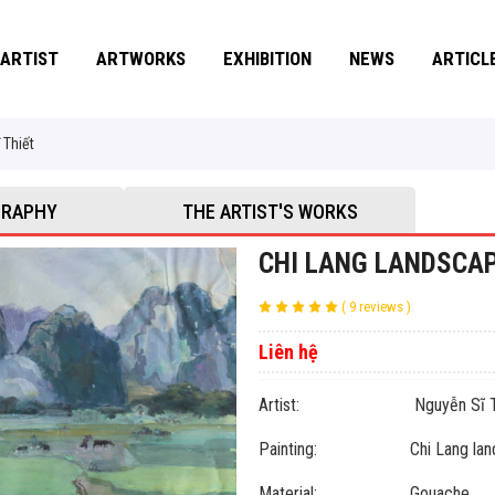
ARTIST
ARTWORKS
EXHIBITION
NEWS
ARTICL
 Thiết
GRAPHY
THE ARTIST'S WORKS
CHI LANG LANDSCAP
( 9 reviews )
Liên hệ
Artist: Nguyễn Sĩ Th
Painting: Chi Lang land
Material: Gouache